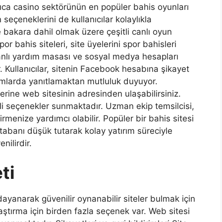
ıca casino sektörünün en popüler bahis oyunları
 seçeneklerini de kullanıcılar kolaylıkla
 bakara dahil olmak üzere çeşitli canlı oyun
or bahis siteleri, site üyelerini spor bahisleri
canlı yardım masası ve sosyal medya hesapları
. Kullanıcılar, sitenin Facebook hesabına şikayet
umlarda yanıtlamaktan mutluluk duyuyor.
rine web sitesinin adresinden ulaşabilirsiniz.
şitli seçenekler sunmaktadır. Uzman ekip temsilcisi,
girmenize yardımcı olabilir. Popüler bir bahis sitesi
 tabanı düşük tutarak kolay yatırım süreciyle
nilirdir.
ti
ayanarak güvenilir oynanabilir siteler bulmak için
raştırma için birden fazla seçenek var. Web sitesi