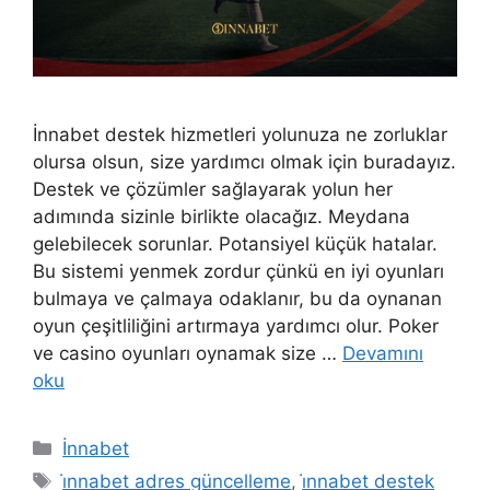
İnnabet destek hizmetleri yolunuza ne zorluklar
olursa olsun, size yardımcı olmak için buradayız.
Destek ve çözümler sağlayarak yolun her
adımında sizinle birlikte olacağız. Meydana
gelebilecek sorunlar. Potansiyel küçük hatalar.
Bu sistemi yenmek zordur çünkü en iyi oyunları
bulmaya ve çalmaya odaklanır, bu da oynanan
oyun çeşitliliğini artırmaya yardımcı olur. Poker
ve casino oyunları oynamak size …
Devamını
oku
Kategoriler
İnnabet
Etiketler
i̇nnabet adres güncelleme
,
i̇nnabet destek