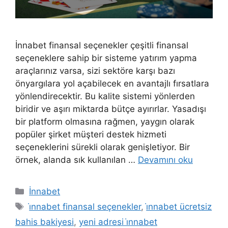
İnnabet finansal seçenekler çeşitli finansal
seçeneklere sahip bir sisteme yatırım yapma
araçlarınız varsa, sizi sektöre karşı bazı
önyargılara yol açabilecek en avantajlı fırsatlara
yönlendirecektir. Bu kalite sistemi yönlerden
biridir ve aşırı miktarda bütçe ayırırlar. Yasadışı
bir platform olmasına rağmen, yaygın olarak
popüler şirket müşteri destek hizmeti
seçeneklerini sürekli olarak genişletiyor. Bir
örnek, alanda sık kullanılan …
Devamını oku
Kategoriler
İnnabet
Etiketler
i̇nnabet finansal seçenekler
,
i̇nnabet ücretsiz
bahis bakiyesi
,
yeni adresi i̇nnabet