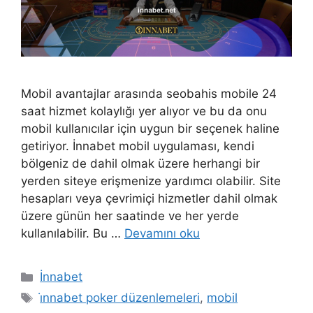
Mobil avantajlar arasında seobahis mobile 24
saat hizmet kolaylığı yer alıyor ve bu da onu
mobil kullanıcılar için uygun bir seçenek haline
getiriyor. İnnabet mobil uygulaması, kendi
bölgeniz de dahil olmak üzere herhangi bir
yerden siteye erişmenize yardımcı olabilir. Site
hesapları veya çevrimiçi hizmetler dahil olmak
üzere günün her saatinde ve her yerde
kullanılabilir. Bu …
Devamını oku
Kategoriler
İnnabet
Etiketler
i̇nnabet poker düzenlemeleri
,
mobil