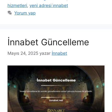
hizmetleri
,
yeni adresi i̇nnabet
Yorum yap
İnnabet Güncelleme
Mayıs 24, 2025
yazar
İnnabet