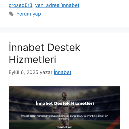
prosedürü
,
yeni adresi i̇nnabet
Yorum yap
İnnabet Destek
Hizmetleri
Eylül 6, 2025
yazar
İnnabet