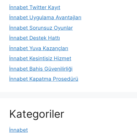
İnnabet Twitter Kayıt
İnnabet Uygulama Avantajları
İnnabet Sorunsuz Oyunlar
İnnabet Destek Hattı
İnnabet Yuva Kazançları
İnnabet Kesintisiz Hizmet
İnnabet Bahis Güvenilirliği
İnnabet Kapatma Prosedürü
Kategoriler
İnnabet