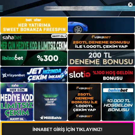
×
İNNABET GİRİŞ İÇİN TIKLAYINIZ!