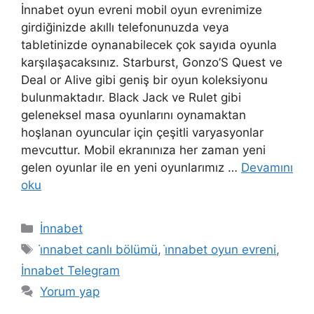
İnnabet oyun evreni mobil oyun evrenimize
girdiğinizde akıllı telefonunuzda veya
tabletinizde oynanabilecek çok sayıda oyunla
karşılaşacaksınız. Starburst, Gonzo’S Quest ve
Deal or Alive gibi geniş bir oyun koleksiyonu
bulunmaktadır. Black Jack ve Rulet gibi
geleneksel masa oyunlarını oynamaktan
hoşlanan oyuncular için çeşitli varyasyonlar
mevcuttur. Mobil ekranınıza her zaman yeni
gelen oyunlar ile en yeni oyunlarımız …
Devamını
oku
Kategoriler
İnnabet
Etiketler
i̇nnabet canlı bölümü
,
i̇nnabet oyun evreni
,
İnnabet Telegram
Yorum yap