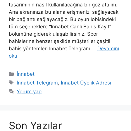
tasarımının nasıl kullanılacağına bir göz atalım.
Ana ekranınıza bu alana erişmenizi sağlayacak
bir bağlantı sağlayacağız. Bu oyun lobisindeki
tüm seçeneklere “İnnabet Canlı Bahis Kayıt”
bölümüne giderek ulaşabilirsiniz. Spor
bahislerine benzer şekilde müşteriler çeşitli
bahis yöntemleri İnnabet Telegram …
Devamını
oku
Kategoriler
İnnabet
Etiketler
İnnabet Telegram
,
İnnabet Üyelik Adresi
Yorum yap
Son Yazılar