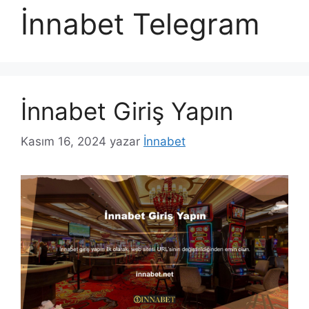
İnnabet Telegram
İnnabet Giriş Yapın
Kasım 16, 2024
yazar
İnnabet