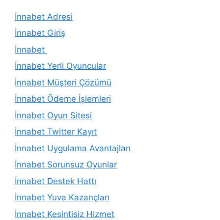
İnnabet Adresi
İnnabet Giriş
İnnabet
İnnabet Yerli Oyuncular
İnnabet Müşteri Çözümü
İnnabet Ödeme İşlemleri
İnnabet Oyun Sitesi
İnnabet Twitter Kayıt
İnnabet Uygulama Avantajları
İnnabet Sorunsuz Oyunlar
İnnabet Destek Hattı
İnnabet Yuva Kazançları
İnnabet Kesintisiz Hizmet