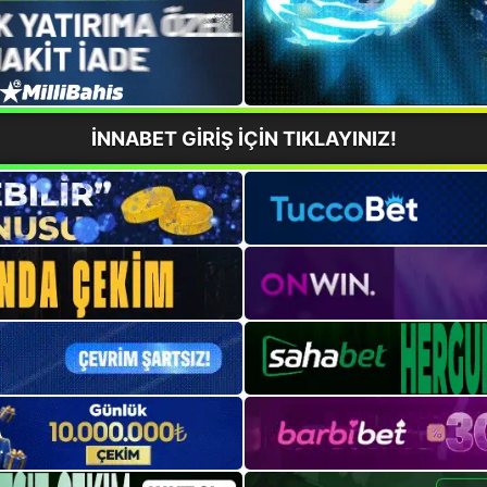
İNNABET GİRİŞ İÇİN TIKLAYINIZ!