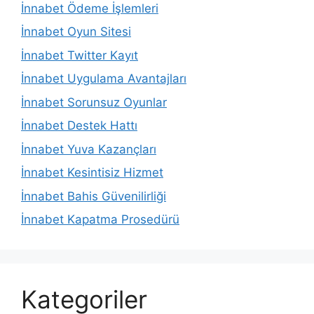
İnnabet Ödeme İşlemleri
İnnabet Oyun Sitesi
İnnabet Twitter Kayıt
İnnabet Uygulama Avantajları
İnnabet Sorunsuz Oyunlar
İnnabet Destek Hattı
İnnabet Yuva Kazançları
İnnabet Kesintisiz Hizmet
İnnabet Bahis Güvenilirliği
İnnabet Kapatma Prosedürü
Kategoriler