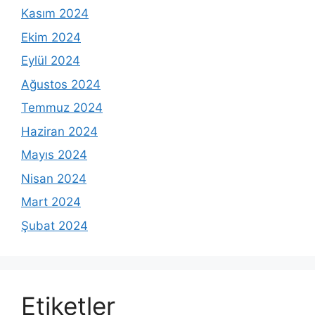
Kasım 2024
Ekim 2024
Eylül 2024
Ağustos 2024
Temmuz 2024
Haziran 2024
Mayıs 2024
Nisan 2024
Mart 2024
Şubat 2024
Etiketler