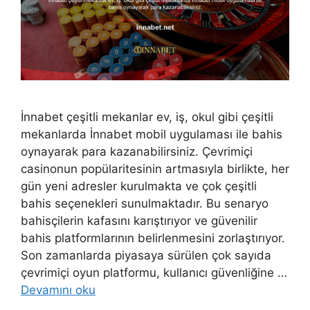
İnnabet çeşitli mekanlar ev, iş, okul gibi çeşitli
mekanlarda İnnabet mobil uygulaması ile bahis
oynayarak para kazanabilirsiniz. Çevrimiçi
casinonun popülaritesinin artmasıyla birlikte, her
gün yeni adresler kurulmakta ve çok çeşitli
bahis seçenekleri sunulmaktadır. Bu senaryo
bahisçilerin kafasını karıştırıyor ve güvenilir
bahis platformlarının belirlenmesini zorlaştırıyor.
Son zamanlarda piyasaya sürülen çok sayıda
çevrimiçi oyun platformu, kullanıcı güvenliğine …
Devamını oku