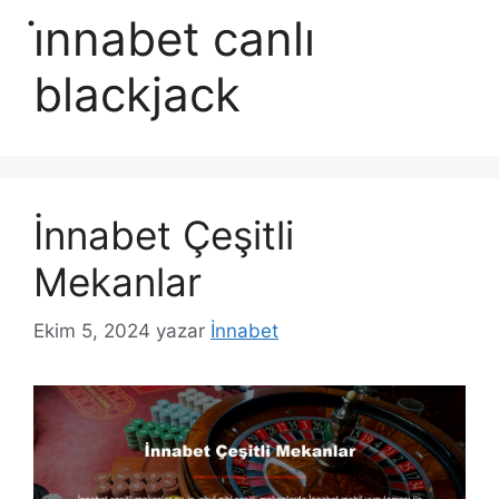
i̇nnabet canlı
blackjack
İnnabet Çeşitli
Mekanlar
Ekim 5, 2024
yazar
İnnabet