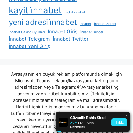
kayit i̇nnabet
mobil i̇nnabet
yeni adresi i̇nnabet
İnnabet
İnnabet Adresi
İnnabet Giriş
İnnabet Casino Oyunları
İnnabet Güncel
İnnabet Telegram
İnnabet Twitter
İnnabet Yeni Giriş
Avrasya'nın en büyük reklam platformunda olmak için
Microsoft Teams:
reklam@avrasyamarketing.com
adresimizden veya Telegram: @Avrasyamarketing
adresimizden irtibat kurabilirsiniz. (Tek iletişim
adreslerimiz teams / telegram ve mail adresimizdir.
Harici hiçbir iletişim adresimiz bulunmamaktadır.
Lütfen itibar etmeyiniz.) Türkiye yasalarına göre 7258
sayılı kanun uyarınca yasa dışı bahis oynamanın
cezaları mevcuttur. Şu an bulunduğunuz site hiç bir
şekilde illegal bahis oyunları oynatmıyor ve oynamaya