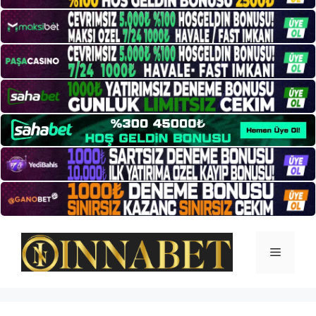
İçeriğe
atla
Menü