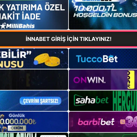
İNNABET GİRİŞ İÇİN TIKLAYINIZ!