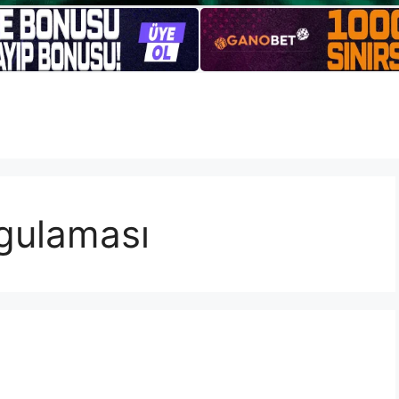
ygulaması