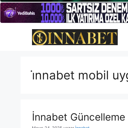
İçeriğe
atla
i̇nnabet mobil u
İnnabet Güncelleme
Mayıs 24, 2025
yazar
İnnabet