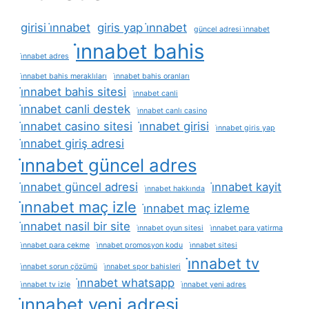
girisi i̇nnabet
giris yap i̇nnabet
güncel adresi i̇nnabet
i̇nnabet bahis
i̇nnabet adres
i̇nnabet bahis meraklıları
i̇nnabet bahis oranları
i̇nnabet bahis sitesi
i̇nnabet canli
i̇nnabet canli destek
i̇nnabet canlı casino
i̇nnabet casino sitesi
i̇nnabet girisi
i̇nnabet giris yap
i̇nnabet giriş adresi
i̇nnabet güncel adres
i̇nnabet güncel adresi
i̇nnabet kayit
i̇nnabet hakkında
i̇nnabet maç izle
i̇nnabet maç izleme
i̇nnabet nasil bir site
i̇nnabet oyun sitesi
i̇nnabet para yatirma
i̇nnabet para çekme
i̇nnabet promosyon kodu
i̇nnabet sitesi
i̇nnabet tv
i̇nnabet sorun çözümü
i̇nnabet spor bahisleri
i̇nnabet whatsapp
i̇nnabet tv izle
i̇nnabet yeni adres
i̇nnabet yeni adresi