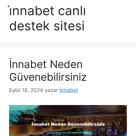
i̇nnabet canlı
destek sitesi
İnnabet Neden
Güvenebilirsiniz
Eylül 18, 2024
yazar
İnnabet