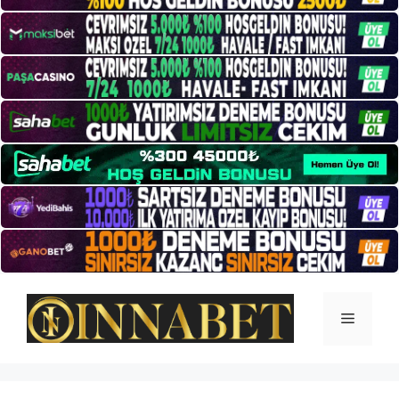
İçeriğe
atla
Menü