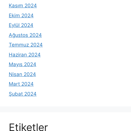
Kasım 2024
Ekim 2024
Eylül 2024
Ağustos 2024
Temmuz 2024
Haziran 2024
Mayıs 2024
Nisan 2024
Mart 2024
Şubat 2024
Etiketler