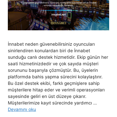
İnnabet neden güvenebilirsiniz oyuncuları
sinirlendiren konulardan biri de İnnabet
sunduğu canlı destek hizmetidir. Ekip günün her
saati hizmetinizdedir ve çok sayıda müşteri
sorununu başarıyla çözmüştür. Bu, üyelerin
platformda bahis yapma sürecini kolaylaştırır.
Bu özel destek ekibi, farklı geçmişlere sahip
müşterilere hitap eder ve verimli operasyonları
sayesinde geliri en üst düzeye çıkarır.
Müşterilerimize kayıt sürecinde yardımcı …
Devamını oku