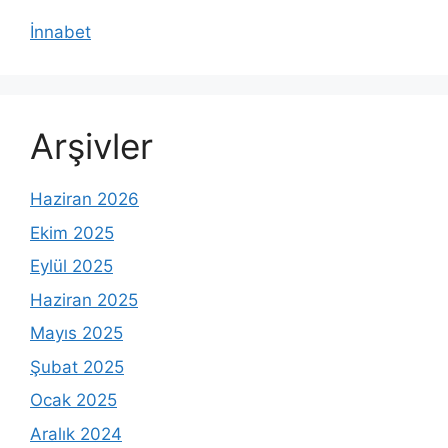
İnnabet
Arşivler
Haziran 2026
Ekim 2025
Eylül 2025
Haziran 2025
Mayıs 2025
Şubat 2025
Ocak 2025
Aralık 2024