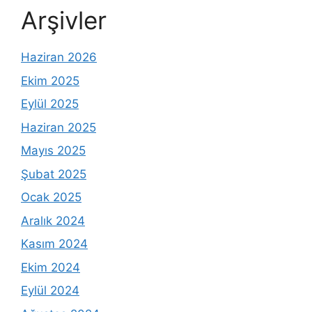
Arşivler
Haziran 2026
Ekim 2025
Eylül 2025
Haziran 2025
Mayıs 2025
Şubat 2025
Ocak 2025
Aralık 2024
Kasım 2024
Ekim 2024
Eylül 2024