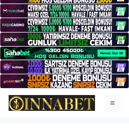
İçeriğe
atla
Menü