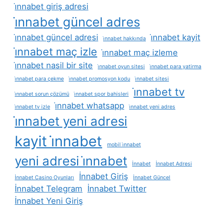
i̇nnabet giriş adresi
i̇nnabet güncel adres
i̇nnabet güncel adresi
i̇nnabet kayit
i̇nnabet hakkında
i̇nnabet maç izle
i̇nnabet maç izleme
i̇nnabet nasil bir site
i̇nnabet oyun sitesi
i̇nnabet para yatirma
i̇nnabet para çekme
i̇nnabet promosyon kodu
i̇nnabet sitesi
i̇nnabet tv
i̇nnabet sorun çözümü
i̇nnabet spor bahisleri
i̇nnabet whatsapp
i̇nnabet tv izle
i̇nnabet yeni adres
i̇nnabet yeni adresi
kayit i̇nnabet
mobil i̇nnabet
yeni adresi i̇nnabet
İnnabet
İnnabet Adresi
İnnabet Giriş
İnnabet Casino Oyunları
İnnabet Güncel
İnnabet Telegram
İnnabet Twitter
İnnabet Yeni Giriş