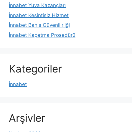
İnnabet Yuva Kazançları
İnnabet Kesintisiz Hizmet
İnnabet Bahis Güvenilirliği
İnnabet Kapatma Prosedürü
Kategoriler
İnnabet
Arşivler